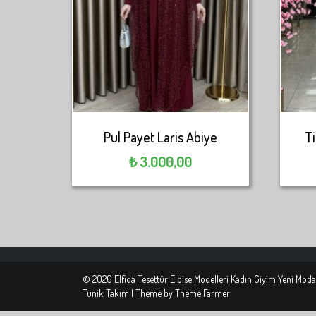
Pul Payet Laris Abiye
Ti
₺
3.000,00
© 2026 Elfida Tesettür Elbise Modelleri Kadın Giyim Yeni Moda
Tunik Takım | Theme by
Theme Farmer