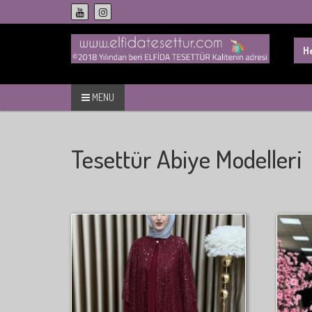
Skip
to
content
Sea
for:
MENU
Tesettür Abiye Modelleri