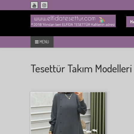
Skip
to
content
Sea
for:
MENU
Tesettür Takım Modelleri