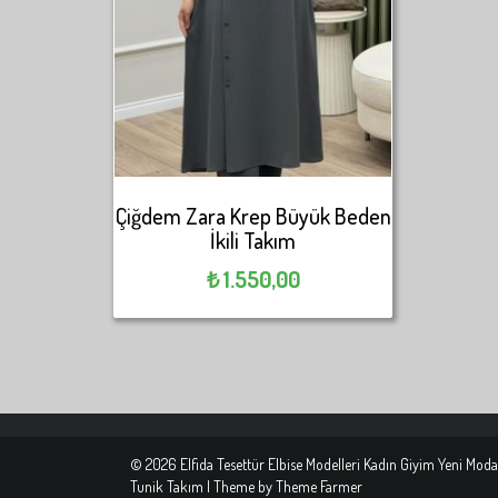
Çiğdem Zara Krep Büyük Beden
İkili Takım
₺
1.550,00
© 2026 Elfida Tesettür Elbise Modelleri Kadın Giyim Yeni Moda
Tunik Takım | Theme by
Theme Farmer