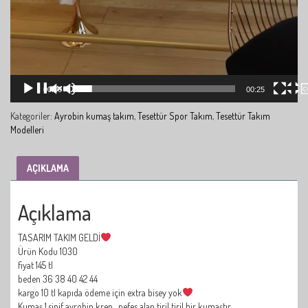
00:00
00:25
Kategoriler:
Ayrobin kumaş takım
,
Tesettür Spor Takım
,
Tesettür Takım
Modelleri
AÇIKLAMA
Açıklama
TASARIM TAKIM GELDİ
Ürün Kodu 1030
fiyat 145 tl
beden 36 38 40 42 44
kargo 10 tl kapıda ödeme için extra bisey yok
Kumaş 1.sinif ayrobin krep , nefes alan tiril tiril bir kumaştır