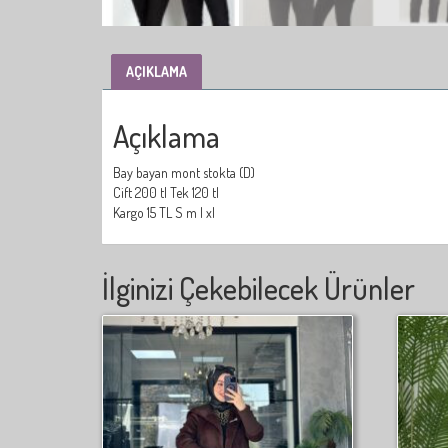
AÇIKLAMA
Açıklama
Bay bayan mont stokta (D)
Cift 200 tl Tek 120 tl
Kargo 15 TL S m l xl
İlginizi Çekebilecek Ürünler