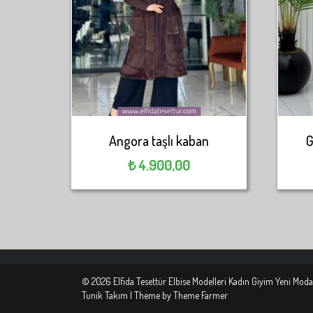
Angora taşlı kaban
G
₺
4.900,00
© 2026 Elfida Tesettür Elbise Modelleri Kadın Giyim Yeni Moda
Tunik Takım | Theme by
Theme Farmer