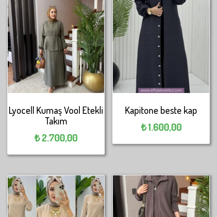
Lyocell Kumaş Vool Etekli
Kapitone beste kap
Takım
₺
1.600,00
₺
2.700,00