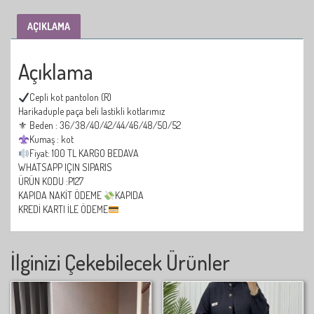
AÇIKLAMA
Açıklama
Cepli kot pantolon (R)
Harikaduple paça beli lastikli kotlarımız
⚜ Beden : 36/38/40/42/44/46/48/50/52
Kumaş : kot
Fiyat: 100 TL KARGO BEDAVA
WHATSAPP IÇIN SIPARIS
ÜRÜN KODU :P127
KAPIDA NAKİT ÖDEME
KAPIDA
KREDİ KARTI İLE ÖDEME
İlginizi Çekebilecek Ürünler