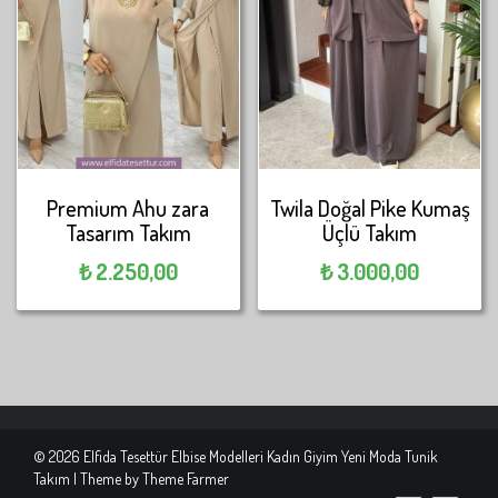
Premium Ahu zara
Twila Doğal Pike Kumaş
Tasarım Takım
Üçlü Takım
₺
2.250,00
₺
3.000,00
© 2026 Elfida Tesettür Elbise Modelleri Kadın Giyim Yeni Moda Tunik
Takım | Theme by
Theme Farmer