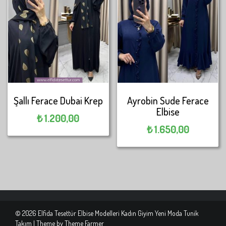
Şallı Ferace Dubai Krep
Ayrobin Sude Ferace
Elbise
₺
1.200,00
₺
1.650,00
© 2026 Elfida Tesettür Elbise Modelleri Kadın Giyim Yeni Moda Tunik
Takım | Theme by
Theme Farmer