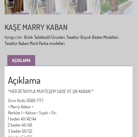
KAŞE MARRY KABAN
Kategoriler:
Butik Tafettastill Ürünleri
,
Tesettür Büyük Beden Modelleri
,
Tesettür Kaban Mont Parka modelleri
AÇIKLAMA
Açıklama
*HER DETAYIYLA MUHTEŞEM SADE VE ŞIK KABAN *
Ürün Kodu 6586 (TF)
• Marry Kaban •
Renkler | • Kahve • Siyah • Gri
1 beden 40/42/44
2 beden 46/48
3 beden 50/52