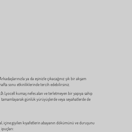
 Arkadaşlarınızla ya da eşinizle çıkacağınız şık bir akşam
fta sonu etkinliklerinde tercih edebilirsiniz.
):
Lyocell kumaş nefes alan ve terletmeyen bir yapıya sahip
rla tamamlayarak günlük yürüyüşlerde veya seyahatlerde de
, içine giyilen kıyafetlerin abayanın dökümünü ve duruşunu
 ipuçları: