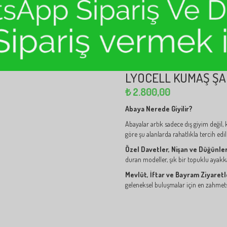
LYOCELL KUMAŞ ŞA
₺
2.800,00
Abaya Nerede Giyilir?
Abayalar artık sadece dış giyim değil,
göre şu alanlarda rahatlıkla tercih edile
Özel Davetler, Nişan ve Düğünle
duran modeller, şık bir topuklu ayakkabı
Mevlüt, İftar ve Bayram Ziyaretl
geleneksel buluşmalar için en zahmetsi