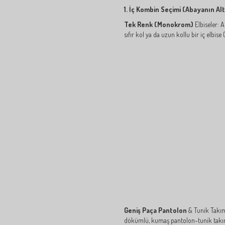
1. İç Kombin Seçimi (Abayanın Alt
Tek Renk (Monokrom)
Elbiseler: A
sıfır kol ya da uzun kollu bir iç elbis
Geniş Paça Pantolon
& Tunik Takıml
dökümlü, kumaş pantolon-tunik takıml