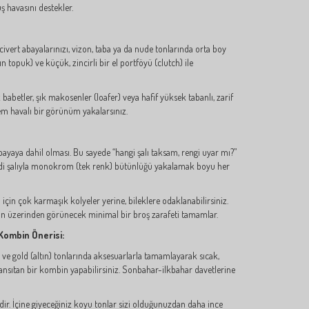
 havasını destekler.
civert abayalarınızı, vizon, taba ya da nude tonlarında orta boy
n topuk) ve küçük, zincirli bir el portföyü (clutch) ile
z babetler, şık makosenler (loafer) veya hafif yüksek tabanlı, zarif
m havalı bir görünüm yakalarsınız.
abayaya dahil olması. Bu sayede “hangi şalı taksam, rengi uyar mı?”
di şalıyla monokrom (tek renk) bütünlüğü yakalamak boyu her
ğu için çok karmaşık kolyeler yerine, bileklere odaklanabilirsiniz.
alın üzerinden görünecek minimal bir broş zarafeti tamamlar.
Kombin Önerisi:
m ve gold (altın) tonlarında aksesuarlarla tamamlayarak sıcak,
yansıtan bir kombin yapabilirsiniz. Sonbahar-ilkbahar davetlerine
dir. İçine giyeceğiniz koyu tonlar sizi olduğunuzdan daha ince