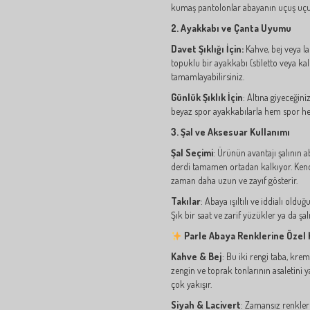
kumaş pantolonlar abayanın uçuş uçuş
2. Ayakkabı ve Çanta Uyumu
Davet Şıklığı İçin:
Kahve, bej veya la
topuklu bir ayakkabı (stiletto veya kalı
tamamlayabilirsiniz.
Günlük Şıklık İçin
: Altına giyeceğini
beyaz spor ayakkabılarla hem spor he
3. Şal ve Aksesuar Kullanımı
Şal Seçimi
: Ürünün avantajı şalının 
derdi tamamen ortadan kalkıyor. Ken
zaman daha uzun ve zayıf gösterir.
Takılar
: Abaya ışıltılı ve iddialı oldu
Şık bir saat ve zarif yüzükler ya da ş
Parle Abaya Renklerine Özel 
Kahve & Bej
: Bu iki rengi taba, kre
zengin ve toprak tonlarının asaletini 
çok yakışır.
Siyah & Lacivert
: Zamansız renkler