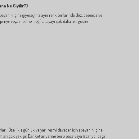
ına Ne Giyilir?)
bayanın içine giyeceğiniz aynı renk tonlarında düz, desensiz ve
e (penye veya medine ipeği) abayayı çok daha asil gösterir.
arı: Özellikle günlük ve yarı resmi davetler için abayanın içine
arı çok yakışır. Dar kotlar yerine boru paça veya İspanyol paça