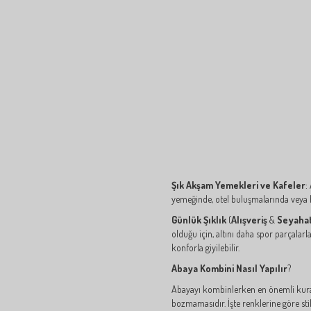
Şık Akşam Yemekleri ve Kafeler
:
yemeğinde, otel buluşmalarında veya ha
Günlük Şıklık
(
Alışveriş
&
Seyahat
olduğu için, altını daha spor parçala
konforla giyilebilir.
Abaya Kombini Nasıl Yapılır
?
Abayayı kombinlerken en önemli kural
bozmamasıdır. İşte renklerine göre stil