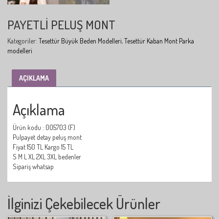
PAYETLI PELUŞ MONT
Kategoriler:
Tesettür Büyük Beden Modelleri
,
Tesettür Kaban Mont Parka
modelleri
AÇIKLAMA
Açıklama
Ürün kodu : 005703 (F)
Pulpayet detay peluş mont
Fiyat 150 TL Kargo 15 TL
S M L XL 2XL 3XL bedenler
Sipariş whatsap
İlginizi Çekebilecek Ürünler