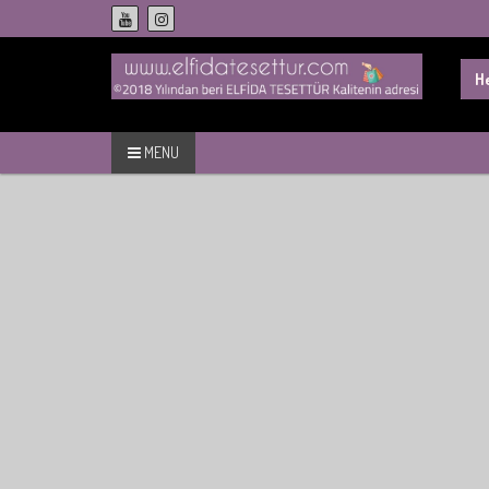
Skip
to
content
Sea
for:
MENU