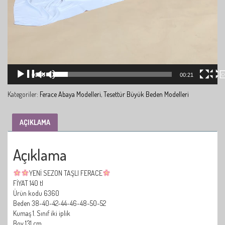
00:00
00:21
Kategoriler:
Ferace Abaya Modelleri
,
Tesettür Büyük Beden Modelleri
AÇIKLAMA
Açıklama
YENİ SEZON TAŞLI FERACE
FİYAT 140 tl
Ürün kodu 6360
Beden 38-40-42-44-46-48-50-52
Kumaş 1. Sınıf iki iplik
Boy 131 cm