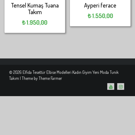
Tensel Kumaş Tuana
Ayperi ferace
Takım
₺
1.550,00
₺
1.950,00
© 2026 Elfida Tesettür Elbise Modelleri Kadın Giyim Yeni Moda Tunik
Takım | Theme by
Theme Farmer