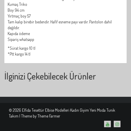
Kumaş Triko
Boy 94 cm
Yırtmaç boy 57
Tam kalıp birebir bedendir. Hafif esneme payı vardır. Pantolon dahil
değildir.
Kapıda ödeme
Sipariş whatsapp
*Sürat kargo 10 tl
*Ptt kargo 14 tl
İlginizi Çekebilecek Ürünler
© 2026 Elfida Tesettür Elbise Modelleri Kadın Giyim Yeni Moda Tunik
Takım | Theme by
Theme Farmer