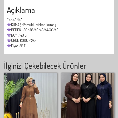
Açıklama
*EFSANE*
KUMAŞ :Pamuklu viskon kumaş
BEDEN : 36/38/40/42/44/46/48
BOY : 140 cm
ÜRÜN KODU : 1250
Fiyat 135 TL
İlginizi Çekebilecek Ürünler