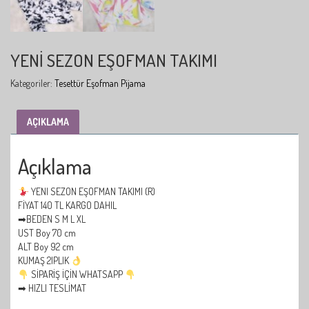
YENI SEZON EŞOFMAN TAKIMI
Kategoriler:
Tesettür Eşofman Pijama
AÇIKLAMA
Açıklama
YENI SEZON EŞOFMAN TAKIMI (R)
FİYAT 140 TL KARGO DAHIL
➡BEDEN S M L XL
UST Boy 70 cm
ALT Boy 92 cm
KUMAŞ 2IPLIK
SİPARİŞ İÇİN WHATSAPP
➡ HIZLI TESLİMAT