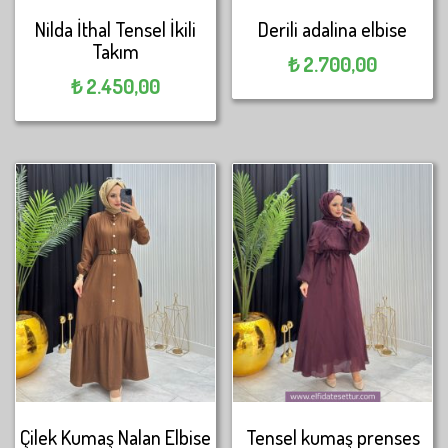
Nilda İthal Tensel İkili
Derili adalina elbise
Takım
₺
2.700,00
₺
2.450,00
Çilek Kumaş Nalan Elbise
Tensel kumaş prenses