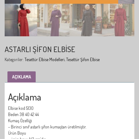
ASTARLI ŞIFON ELBISE
Kategoriler:
Tesettür Elbise Modelleri
,
Tesettür Şifon Elbise
AÇIKLAMA
Açıklama
Elbise kod 5130
Beden 38 40 42 44
Kumaş Özelliği
– Birinci sınıf astarlı şifon kumaştan üretilmiştir.
Ürün Boyu